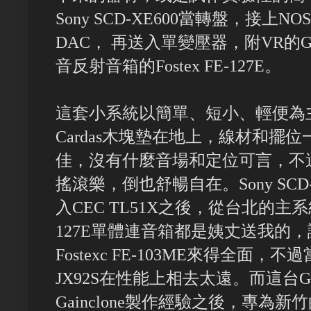
Sony SCD-XE600當轉盤，接上N
DAC， 再送入單變壓器，附VR的Ga
音反射音箱的Fostex FE-127E。
這套小系統以簡單、短小、輕便為
Cardas木塊墊在地上，線材和擺
佳，沒有什麼音場和定位可言，不過
搖滾樂，倒也舒暢自在。Sony SCD-
入CEC TL51X之後，從台北的主系統換
127E單體連音箱都是姨丈送我的
Fostexc FE-103ME來得全面，
JX92S在性能上相去太遠。而這台Ga
Gainclone製作經驗之後，專為