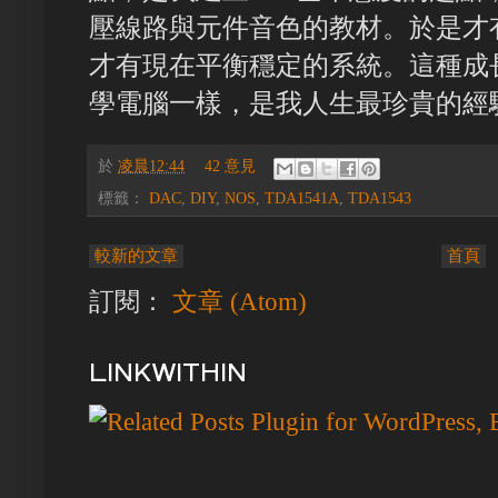
壓線路與元件音色的教材。於是才有
才有現在平衡穩定的系統。這種成
學電腦一樣，是我人生最珍貴的經
於
凌晨12:44
42 意見
標籤：
DAC
,
DIY
,
NOS
,
TDA1541A
,
TDA1543
較新的文章
首頁
訂閱：
文章 (Atom)
LINKWITHIN