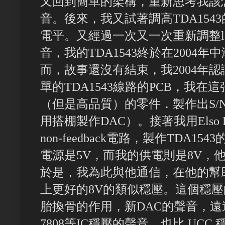
又回到簡單的架構，重新思考我該怎麼改
音。後來，我又試著調高TDA15
電平。又經過一次又一次重新調整la
音，我的TDA1543終於在2004
而，故事還沒有結束，我2004年認識
單的TDA1543線路的PCB，我在
（但是高品質）的零件．製作出S/
用搭棚製作DAC）。接著我用Elso K
non-feedback電路，製作TDA154
電源是5V，而我的供電則是8V，
於是，我為此與他通信，在他的幫
上更好的8V的類似穩壓。這個穩壓的
胎換骨的作用，新DAC的聲音，遠遠
7808等IC穩壓的聲音，也比 UCC 