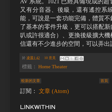
AV 系統。1021 已經具備現成
又有分音器、後級，還有遙控系
能，可說是一套功能完備，體質不
了基本的零件升級，更可以搭配新的衛
叭或許很適合）、更換後級擴大機
信還有不少進步的空間，可以弄出讓
於
凌晨1:42
10 意見
標籤：
Home Theater
較新的文章
首頁
訂閱：
文章 (Atom)
LINKWITHIN