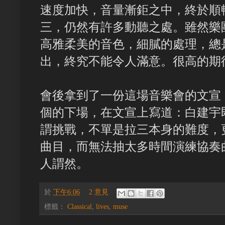
速度加快，音量漸鉅之中，終於順
三，仍然有許多動聽之處。雖然樂
高雅柔美的音色，細膩的處理，總
出，終究不能令人滿意。很高的期
會後拿到了一份這場音樂會的文宣
個的下場，在文宣上寫道：白建宇
謂挑戰，不單是拉三本身的難度，
曲目，而無法抽太多時間演練協奏
人謂然。
於
下午6:06
2 意見
標籤：
Classical
,
lives
,
muse