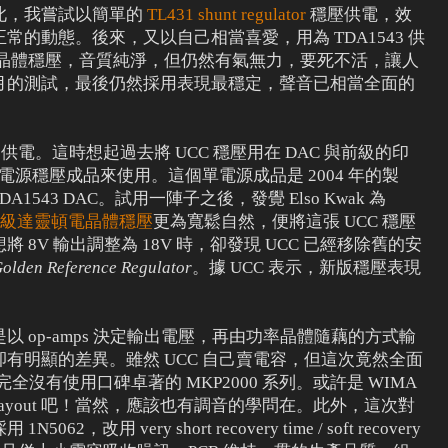
此，我嘗試以簡單的
TL431 shunt regulator
穩壓供電，效
的動態。後來，又以自己相當喜愛，用為 TDA1543 供
級達靈頓電晶體穩壓，音質純淨，但仍然有氣無力，要死不活，讓人
月的測試，最後仍然採用表現最穩定，聲音已相當全面的
供電。這時想起過去將 UCC 穩壓用在 DAC 與前級的印
單電源穩壓成品來使用。這個單電源成品是 2004 年的製
A1543 DAC。試用一陣子之後，發覺 Elso Kwak 為
ck 三級達靈頓電晶體穩壓
更為寬鬆自然，便將這張 UCC 穩壓
8V 輸出調整為 18V 時，卻發現 UCC 已經移除舊的安
olden Reference Regulator
。據 UCC 表示，新版穩壓表現
。
 op-amps 決定輸出電壓，再由功率晶體隨藕的方式輸
有明顯的差異。雖然 UCC 自己賣電容，但這次竟然全面
s，而完全沒有使用口碑卓著的 MKP2000 系列。或許是 WIMA
layout 吧！當然，應該也有調音的學問在。此外，這次對
改用 very short recovery time / soft recovery