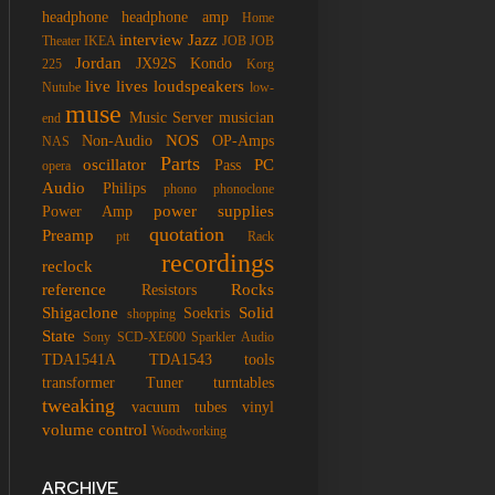
headphone
headphone amp
Home
interview
Jazz
Theater
IKEA
JOB
JOB
Jordan
JX92S
Kondo
225
Korg
live
lives
loudspeakers
Nutube
low-
muse
Music Server
musician
end
NOS
Non-Audio
OP-Amps
NAS
Parts
oscillator
PC
Pass
opera
Audio
Philips
phono
phonoclone
power supplies
Power Amp
quotation
Preamp
ptt
Rack
recordings
reclock
reference
Rocks
Resistors
Shigaclone
Solid
Soekris
shopping
State
Sony SCD-XE600
Sparkler Audio
TDA1541A
TDA1543
tools
transformer
Tuner
turntables
tweaking
vacuum tubes
vinyl
volume control
Woodworking
ARCHIVE