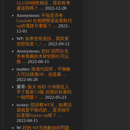
LL1588特性相近，當初有考
慮這顆嗎？ …
2022-12-28
Anonymous:
不知是否有
Lundahl 分相變壓器改裝取代
op的電路可看呢？ …
2022-
12-01
WF:
如果您有資訊，我其實
也想知道 ^_^ …
2022-09-12
Anonymous:
您好 請問台北
市有推薦的木材切割行可以
推 …
2022-08-15
mattter:
路過代回答，平衡輸
入可以跳過OP，但是最 …
2022-06-26
展哥:
版大 你好 小弟最近入
手了最新7.0版 但我目前遇到
一個問題！ …
2022-05-23
scrazy:
想請教WF兄，如果訊
源就是平衡式的， 是否就可
以直接bypass op呢？ …
2022-04-11
W:
好的 WF兄抱歉由於問題