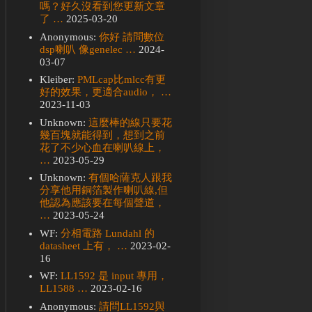
嗎？好久沒看到您更新文章
了 …
2025-03-20
Anonymous:
你好 請問數位
dsp喇叭 像genelec …
2024-
03-07
Kleiber:
PMLcap比mlcc有更
好的效果，更適合audio， …
2023-11-03
Unknown:
這麼棒的線只要花
幾百塊就能得到，想到之前
花了不少心血在喇叭線上，
…
2023-05-29
Unknown:
有個哈薩克人跟我
分享他用銅箔製作喇叭線,但
他認為應該要在每個聲道，
…
2023-05-24
WF:
分相電路 Lundahl 的
datasheet 上有， …
2023-02-
16
WF:
LL1592 是 input 專用，
LL1588 …
2023-02-16
Anonymous:
請問LL1592與