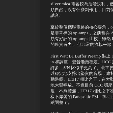
silver mica 電容較為活潑銳
順自然，沒有什麼副作用，目前便使用
試音。
至於整個穩壓電路的核心要角，op-
是非常棒的 op-amps，之前曾與 AD
頗有好評的 op-amps 比較，雖然 
的厚實有力， 但非常的流暢平
First Watt B1 Buffer Preamp 
in 和調整，聲音漸漸穩定。UCC
許多，S/N 比似乎更高了。最主
以穩定地支撐出堅實的音場，維
動過癮。LT317 相比之下，
地大聲鳴放。不過目前 UCC 
瘦，不夠豐滿，LT317 相比之
樣不厚聲的 Panasonic FM、Bla
續調整了。