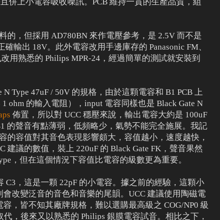
 二極體，併且併上小電容吸收噪訊。PCB 維持一貫的生產品質，組
的，但採用 AD780BN 來作電壓參考，是 2.5V 而不是
出 18V。此外電容改用手邊庫存的 Panasonic FM、
，電阻也改用熟悉的 Philips MPR-24，經過簡單的測試就安裝到
N Type 47uF / 50V 的規格，由於這顆電容和 B1 PCB 上
 ohm 的輸入電阻），input 電容同樣也是 Black Gate N
aps
佈置，所以對 UCC 穩壓來說，輸出電容大約是 100uF
1 的聲音有點薄弱，低頻略少，氣勢不能完全施展。我記
出電容的容值對其音色表現影響頗大，容值越小，速度越快，
議的數值，裝上 220uF 的 Black Gate FK，聲音果然
N Type，但在這個情況下容值比電容的級數更為重要。
電容 C3，這是一顆 22pF 的小電容。據之前的經驗，這顆小
會改變泛音的音色和音樂的尾韻。UCC 建議使用陶磁電
，皆不知其廠牌規格，難以選購最高級之 COG/NP0 級
 電容取代，後來又以熟悉的 Philips 銀膜電容試音。相比之下，