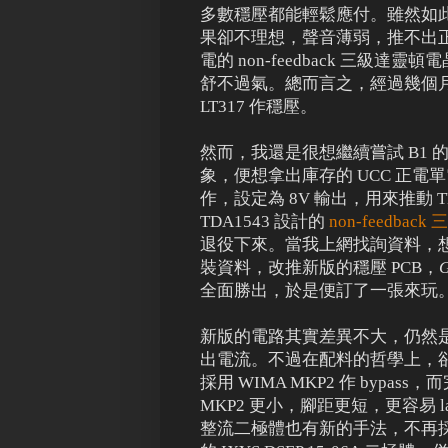
多數穩壓都能輕鬆應付。雖然如
果卻不理想，聲音薄弱，推不出正常
電的 non-feedback 三
舒不過氣。總而言之，經過幾個
LT317 作穩壓。
然而，我還是很想繼續嘗試 B1 的
象，便想拿出庫存的 UCC 正電
作，設定為 8V 輸出，用來推動 TD
TDA1543 設計的
non-feedba
退役下來。當我上網找詢資料，想將 
裝資料，改推新版的穩壓 PCB，
G
全面勝出，於是便訂了一張來玩
新版的電路其實差異不大，仍然是以
出電流。不過在配料的哲學上，卻
採用 WIMA MKP2 作 bypas
MKP2 更小，腳距更短，更容易 
整流二極體也有新的手法，不再採用 1N5062，