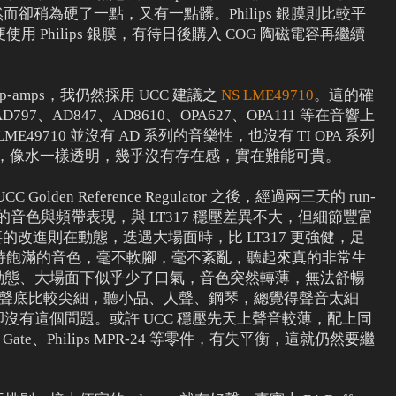
利，然而卻稍為硬了一點，又有一點髒。Philips 銀膜則比較平
 Philips 銀膜，有待日後購入 COG 陶磁電容再繼續
amps，我仍然採用 UCC 建議之
NS LME49710
。這的確
797、AD847、AD8610、OPA627、OPA111 等在音響上
LME49710 並沒有 AD 系列的音樂性，也沒有 TI OPA 系列
順，像水一樣透明，幾乎沒有存在感，實在難能可貴。
裝上 UCC Golden Reference Regulator 之後，經過兩三天的 run-
 的音色與頻帶表現，與 LT317 穩壓差異不大，但細節豐富
要的改進則在動態，迭遇大場面時，比 LT317 更強健，足
持飽滿的音色，毫不軟腳，毫不紊亂，聽起來真的非常生
在大動態、大場面下似乎少了口氣，音色突然轉薄，無法舒暢
穩壓聲底比較尖細，聽小品、人聲、鋼琴，總覺得聲音太細
下卻沒有這個問題。或許 UCC 穩壓先天上聲音較薄，配上同
ck Gate、Philips MPR-24 等零件，有失平衡，這就仍然要繼