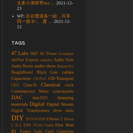
太多小弟有寄ma …
2021-12-
23
WF:
左右聲道各一組，共享
同一個 B+。 選 …
2021-12-
12
TAGS
47 Labs
5687
AC Power
Accuphase
AirPort Express
Audio Note
audience
audio show
Audio Room
Banana Pro
cables
BeagleBoard
Black Gate
Capacitors
CD-Transport
CD-Pro2
Classical
CEC
Class-D
clock
Contemporary Music
cynicalaudio
DAC
damping
dam1021
Digital
materials
Digital Stream
Digital Transformers
dirve units
DIY
Eikona 2
DYNAUDIO
Eikona
First Watt
ESS
2 TLA
FE103
Finish
B1
Fostex
Gain Card
Gainclone