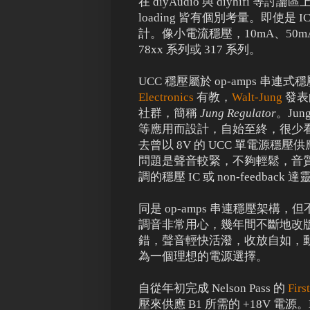
在 diyAudio 與 diyhifi
loading 皆有個別考量。即使
計。像小電流穩壓，10mA、50
78xx 系列或 317 系列。
UCC 穩壓屬於 op-amps 串連
Electronics
有教，
Walt-Jung
發表
社群，簡稱
Jung Regulator
。Jun
等應用而設計，自始至終，很少看到
去曾以 8V 的 UCC 單電源穩壓
問題是聲音較緊，不夠輕鬆，音
調的穩壓 IC 或 non-feedba
同是 op-amps 串連穩壓架
調音非常用心，幾年間不斷地改
錯，聲音輕快活潑，收放自如，動
為一個理想的電源選擇。
自從年初完成 Nelson Pass 的
Firs
壓來供應 B1 所需的 +18V 電