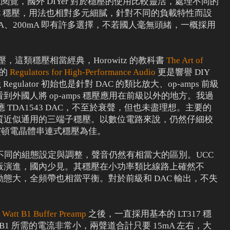
 等討論區上閱覽，國外 DIYer 對於穩壓的使用比較靈活，處理不同的
是 IC 穩壓，用法也相對多元細膩，針對不同的負載特性而設
mA、200mA 即有許多選擇，不若國人毫無頭緒，一概採用
式穩壓，這類穩壓相當經典，Horowitz 的教科書
The Art of
的
Regulators for High-Performance Audio
更是響譽 DIY
g Regulator 初始也是針對 DAC 的類比放大、op-amps 前級
外國人將 op-amps 穩壓應用在前級以外的地方。我過
供應 TDA1543 DAC，不至於衰聲，但也未盡理想。主要的
質近似通用的三端子穩壓。以數位電路來說，仍然仔細校
ck 達靈頓電晶體串連式穩壓為佳。
構，但不同的組態設定與調整，聲音仍然有相當大的區別。UCC
版演進，國內少見。其穩壓在小功率類比線路上確然不
態大，全頻帶也相當平衡。對於前級和 DAC 輸出，不失
t Watt B1 Buffer Preamp
之後，一直採用基本的 LT317 穩
源。B1 所需的電流非常小，兩聲道合計只要 15mA 左右，大