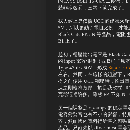
的 IXYS DSEP 15-06A
裝非常容易，三兩下就完成了。
我大致上是依照 UCC 的建議來配料
5V，所以更動了電阻比例，才能正確輸
Black Gate FK / N 等產品
B1 上了。
起初，穩壓輸出電容是 Black Gate 
的 input 電容併聯（我取消了原本 1
Type 47uF / 50V，形成
Super E-C
左右。然而，在這樣的組態下，B
得之前使用 UCC 穩壓時，輸
反之則較為寬厚。於是我改採 UCC 建
寬鬆適暢許多。雖然 FK 不如 
另一個調整是 op-amps 的穩定
電容對聲音也有不小的影響，特別
容，然而國內電料行所售之陶磁電容
產品。只好先以 silver mica