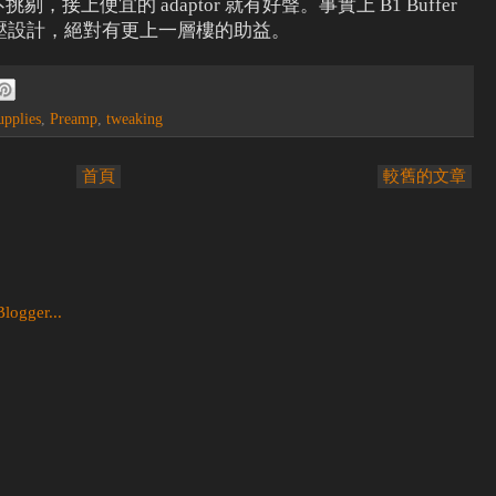
源並不挑剔，接上便宜的 adaptor 就有好聲。事實上 B1 Buffer
壓設計，絕對有更上一層樓的助益。
upplies
,
Preamp
,
tweaking
首頁
較舊的文章