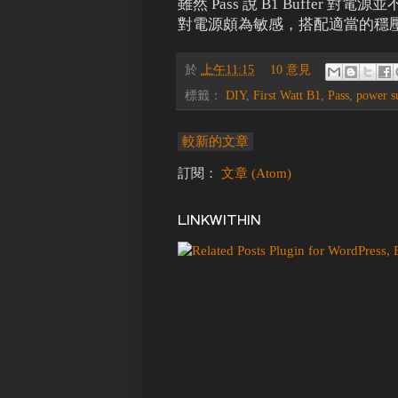
雖然 Pass 說 B1 Buffer 對電
對電源頗為敏感，搭配適當的穩
於
上午11:15
10 意見
標籤：
DIY
,
First Watt B1
,
Pass
,
power s
較新的文章
訂閱：
文章 (Atom)
LINKWITHIN