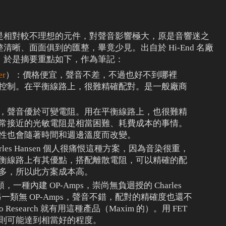
是相對較不理想的元件，對聲音影響極大，原是音響迷之
晰、面面俱到的匯整，畢竟少見。出自於 Hi-End 名廠
，於是摘要重點如下，作為筆記：
er
）：價格便宜，聲音不差，不過也好不到哪裡
控制。在平衡線路上，很難精確配對。是一般廠商
，聲音優於可變電阻。用在平衡線路上，也很難精
常接近的光敏電阻是相當困難、耗費成本的事情。
性也會隨著時間和週邊溫度而改變。
rles Hansen 個人很痛恨這種方案，因為音染很重，
衡線路上有其優點，搭配離散電阻，可以精確的配
多，所以此方案成本高。
類，一種內建 OP-Amps，崇尚無負迴授的 Charles
。另一類無 OP-Amps，聲音不錯，配對的精確度也還不
Research 就有用這種產品（Maxim 的）。用 FET
則可能達到相當好的程度。