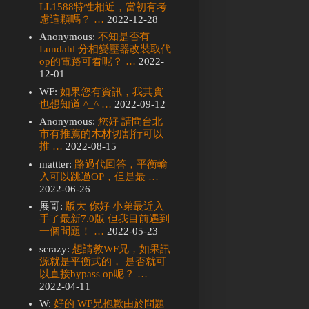
LL1588特性相近，當初有考
慮這顆嗎？ …
2022-12-28
Anonymous:
不知是否有
Lundahl 分相變壓器改裝取代
op的電路可看呢？ …
2022-
12-01
WF:
如果您有資訊，我其實
也想知道 ^_^ …
2022-09-12
Anonymous:
您好 請問台北
市有推薦的木材切割行可以
推 …
2022-08-15
mattter:
路過代回答，平衡輸
入可以跳過OP，但是最 …
2022-06-26
展哥:
版大 你好 小弟最近入
手了最新7.0版 但我目前遇到
一個問題！ …
2022-05-23
scrazy:
想請教WF兄，如果訊
源就是平衡式的， 是否就可
以直接bypass op呢？ …
2022-04-11
W:
好的 WF兄抱歉由於問題