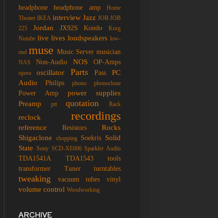
headphone
headphone amp
Home
interview
Jazz
Theater
IKEA
JOB
JOB
Jordan
JX92S
Kondo
225
Korg
live
lives
loudspeakers
Nutube
low-
muse
Music Server
musician
end
NOS
Non-Audio
OP-Amps
NAS
Parts
oscillator
PC
Pass
opera
Audio
Philips
phono
phonoclone
power supplies
Power Amp
quotation
Preamp
ptt
Rack
recordings
reclock
reference
Rocks
Resistors
Shigaclone
Solid
Soekris
shopping
State
Sony SCD-XE600
Sparkler Audio
TDA1541A
TDA1543
tools
transformer
Tuner
turntables
tweaking
vacuum tubes
vinyl
volume control
Woodworking
ARCHIVE