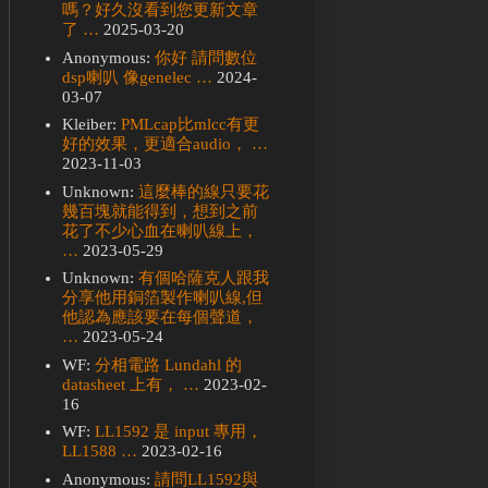
嗎？好久沒看到您更新文章
了 …
2025-03-20
Anonymous:
你好 請問數位
dsp喇叭 像genelec …
2024-
03-07
Kleiber:
PMLcap比mlcc有更
好的效果，更適合audio， …
2023-11-03
Unknown:
這麼棒的線只要花
幾百塊就能得到，想到之前
花了不少心血在喇叭線上，
…
2023-05-29
Unknown:
有個哈薩克人跟我
分享他用銅箔製作喇叭線,但
他認為應該要在每個聲道，
…
2023-05-24
WF:
分相電路 Lundahl 的
datasheet 上有， …
2023-02-
16
WF:
LL1592 是 input 專用，
LL1588 …
2023-02-16
Anonymous:
請問LL1592與