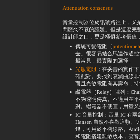
Attenuation consensus
音量控制器位於訊號路徑上，又
間歷久不衰的議題。但是這麼完整清
設計師之口，更是極俱參考價值
傳統可變電阻（
potentiomet
去。很容易結合馬達作遙控
最常見，最實際的選擇。
光敏電阻
：在妥善的實作下
確配對。要找到衰減曲線非
而且光敏電阻有其壽命，特
繼電器（Relay）陣列：Cha
不夠透明傳真。不過用在平
對。繼電器不便宜，用量又
IC 音量控制：音量 IC 有兩
Hansen 自然不喜歡這類
錯，可用於平衡線路。Audio 
和電阻搭建離散版本，聲音