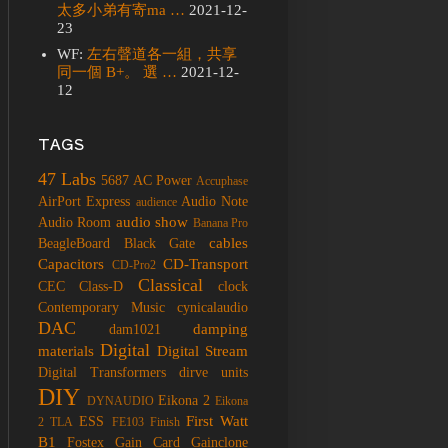
太多小弟有寄ma …
2021-12-
23
WF:
左右聲道各一組，共享
同一個 B+。 選 …
2021-12-
12
TAGS
47 Labs
5687
AC Power
Accuphase
AirPort Express
Audio Note
audience
audio show
Audio Room
Banana Pro
cables
BeagleBoard
Black Gate
Capacitors
CD-Transport
CD-Pro2
Classical
CEC
Class-D
clock
Contemporary Music
cynicalaudio
DAC
damping
dam1021
Digital
materials
Digital Stream
Digital Transformers
dirve units
DIY
Eikona 2
DYNAUDIO
Eikona
First Watt
ESS
2 TLA
FE103
Finish
B1
Fostex
Gain Card
Gainclone