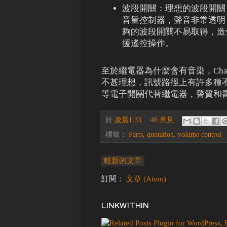
波段開關：理想的波段開關
音量控制器，聲音非常透明
夠的波段開關不易取得，造
援遙控操作。
至於繼電器為什麼會有音染，Char
不甚理想，訊號路徑上有許多種不
等電子開關代替繼電器，聲質和
於
凌晨1:33
46 意見
標籤：
Parts
,
quotation
,
volume control
較新的文章
訂閱：
文章 (Atom)
LINKWITHIN