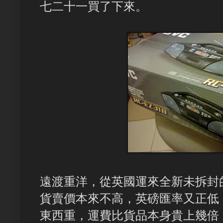
七二十一買了下來。
遠渡重洋，從英國運來全新未拆封的 J
貨賣價本來不高，英磅匯率又正低
東西重，運費比貨品本身貴上幾倍