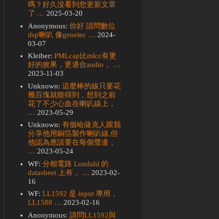
嗎？好久沒看到您更新文章
了 …
2025-03-20
Anonymous:
你好 請問數位
dsp喇叭 像genelec …
2024-
03-07
Kleiber:
PMLcap比mlcc有更
好的效果，更適合audio， …
2023-11-03
Unknown:
這麼棒的線只要花
幾百塊就能得到，想到之前
花了不少心血在喇叭線上，
…
2023-05-29
Unknown:
有個哈薩克人跟我
分享他用銅箔製作喇叭線,但
他認為應該要在每個聲道，
…
2023-05-24
WF:
分相電路 Lundahl 的
datasheet 上有， …
2023-02-
16
WF:
LL1592 是 input 專用，
LL1588 …
2023-02-16
Anonymous:
請問LL1592與