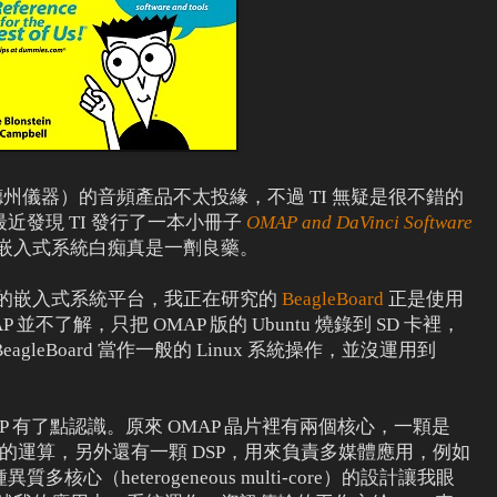
ments、德州儀器）的音頻產品不太投緣，不過 TI 無疑是很不錯的
近發現 TI 發行了一本小冊子
OMAP and DaVinci Software
嵌入式系統白痴真是一劑良藥。
出來的嵌入式系統平台，我正在研究的
BeagleBoard
正是使用
 並不了解，只把 OMAP 版的 Ubuntu 燒錄到 SD 卡裡，
 BeagleBoard 當作一般的 Linux 系統操作，並沒運用到
P 有了點認識。原來 OMAP 晶片裡有兩個核心，一顆是
purpose 的運算，另外還有一顆 DSP，用來負責多媒體應用，例如
心（heterogeneous multi-core）的設計讓我眼