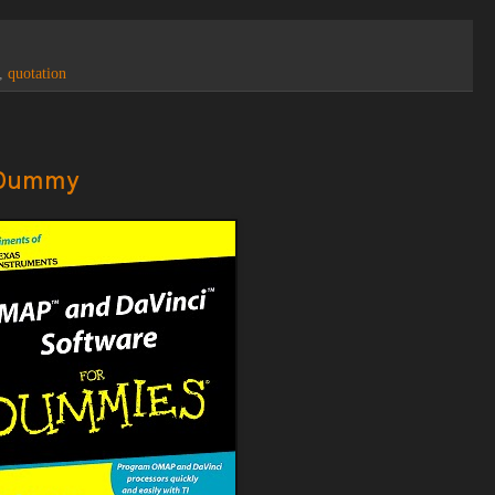
,
quotation
 Dummy