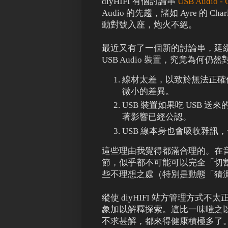
diyHIFI 有個討論串
USB Audio - C
Audio 的先趨，諸如 Ayre 的 Charl
動對號入座，炮火不絕。
最近又有了一個新的討論串，延續 U
USB Audio 裝置，究竟為何仍然
線材太差，以致於無法正確傳
微小的差異。
USB 裝置如果吃 USB 
著影響已經公認。
USB 線本身也會吸收雜訊
這些理由我覺得都滿合理的。在音響播放
節，似乎都不可能可以完全「切割」。非同
些不理想之處（特別是動態「猜測」mast
縱使 diyHIFI 站方管理方
象加以解釋探索。這比一味嗤之
不求甚解，都來得健康積極多了