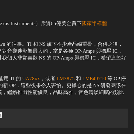
exas Instruments）斥資65億美金買下
國家半導體
Brown 的往事。TI 和 NS 旗下不少產品線重疊，合併之後，
音響迷影響最大的，當是各種 OP-Amps 與穩壓 IC，
人非常喜歡 NS 的 OP-Amps 與穩壓 IC，希望這些好
用 TI 的
UA78xx
，或者
LM3875
和
LME49710
等 OP 停
的新 OP，這些後果令人害怕。更擔心的是 NS 研發團隊在
統，繼續推出性能優良，品味高雅，音色清淡細膩的類比