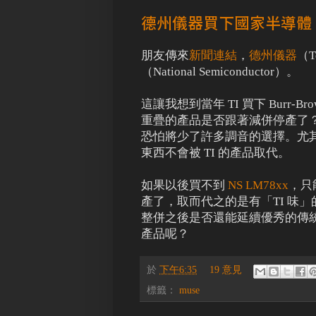
德州儀器買下國家半導體
朋友傳來
新聞連結
，
德州儀器
（T
（National Semiconductor）。
這讓我想到當年 TI 買下 Burr-
重疊的產品是否跟著減併停產了？對
恐怕將少了許多調音的選擇。尤其我個
東西不會被 TI 的產品取代。
如果以後買不到
NS LM78xx
，只能
產了，取而代之的是有「TI 味」
整併之後是否還能延續優秀的傳
產品呢？
於
下午6:35
19 意見
標籤：
muse