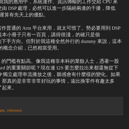
長，就我的應用中，系統運作、資訊傳輸的工作交給 CPU 來
由 DSP 處理，必然可以進一步隔絕兩邊的干擾，降低
-time 運算有先天上的優點。
d 當作普通的 Arm 平台來用，就太可惜了。勢必要用到 DSP
這本小冊子只有一百頁，講得很淺，的確只是個
體的下手方向。但對於我這種全然外行的 dummy 來說，這本
統的概念介紹，已然相當受用。
ystem 的門檻有點高。像我這種非本科的業餘人士，憑著一股
oard 的重重關節呢？現在連 I2S 要怎麼拉出來都還無從下
SP 獨立處理串流播放之後，聽感會有什麼樣的變化。如果
，那真的是非常非常好玩的事情，遠比換零件有趣太多
了起來。
eam
,
reference