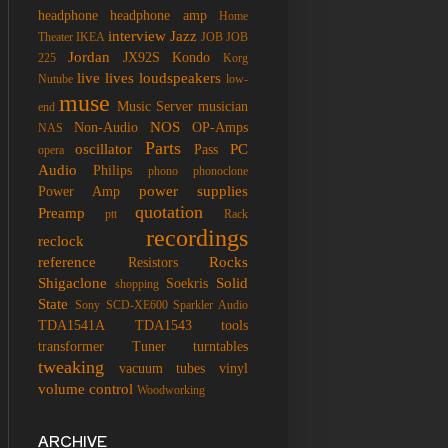
headphone
headphone amp
Home
interview
Jazz
Theater
IKEA
JOB
JOB
Jordan
JX92S
Kondo
225
Korg
live
lives
loudspeakers
Nutube
low-
muse
Music Server
musician
end
NOS
Non-Audio
OP-Amps
NAS
Parts
oscillator
PC
Pass
opera
Audio
Philips
phono
phonoclone
power supplies
Power Amp
quotation
Preamp
ptt
Rack
recordings
reclock
reference
Rocks
Resistors
Shigaclone
Solid
Soekris
shopping
State
Sony SCD-XE600
Sparkler Audio
TDA1541A
TDA1543
tools
transformer
Tuner
turntables
tweaking
vacuum tubes
vinyl
volume control
Woodworking
ARCHIVE