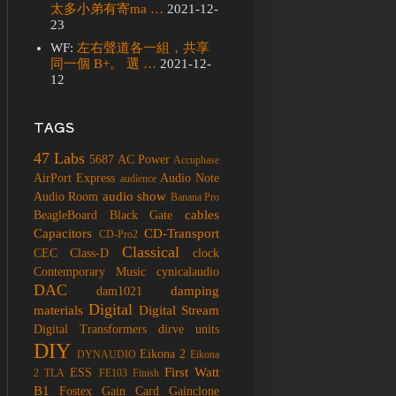
太多小弟有寄ma …
2021-12-
23
WF:
左右聲道各一組，共享
同一個 B+。 選 …
2021-12-
12
TAGS
47 Labs
5687
AC Power
Accuphase
AirPort Express
Audio Note
audience
audio show
Audio Room
Banana Pro
cables
BeagleBoard
Black Gate
Capacitors
CD-Transport
CD-Pro2
Classical
CEC
Class-D
clock
Contemporary Music
cynicalaudio
DAC
damping
dam1021
Digital
materials
Digital Stream
Digital Transformers
dirve units
DIY
Eikona 2
DYNAUDIO
Eikona
First Watt
ESS
2 TLA
FE103
Finish
B1
Fostex
Gain Card
Gainclone