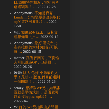
LL1588特性相近，當初有考
慮這顆嗎？ …
2022-12-28
Anonymous:
不知是否有
Lundahl 分相變壓器改裝取代
op的電路可看呢？ …
2022-
12-01
WF:
如果您有資訊，我其實
也想知道 ^_^ …
2022-09-12
Anonymous:
您好 請問台北
市有推薦的木材切割行可以
推 …
2022-08-15
mattter:
路過代回答，平衡輸
入可以跳過OP，但是最 …
2022-06-26
展哥:
版大 你好 小弟最近入
手了最新7.0版 但我目前遇到
一個問題！ …
2022-05-23
scrazy:
想請教WF兄，如果訊
源就是平衡式的， 是否就可
以直接bypass op呢？ …
2022-04-11
W:
好的 WF兄抱歉由於問題