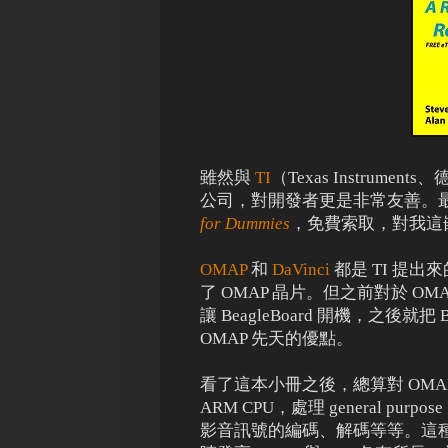
雖然與
TI
（Texas Instru
公司，對開發者更是非常友善。最
for Dummies
，免費索取，對我這
OMAP
和
DaVinci
都是 TI 提
了 OMAP 晶片。但之前對於 OMAP
讓 BeagleBoard 開機，之後就把
OMAP 先天的優點。
看了這本小冊之後，總算對 OMA
ARM CPU，處理 general 
影音訊號的編碼、解碼等等。這種異質多核