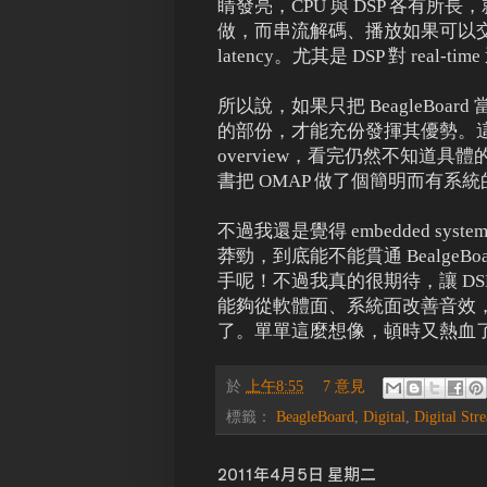
睛發亮，CPU 與 DSP 各有所
做，而串流解碼、播放如果可以交
latency。尤其是 DSP 對 real
所以說，如果只把 BeagleBoar
的部份，才能充份發揮其優勢。
overview，看完仍然不知道具
書把 OMAP 做了個簡明而有系
不過我還是覺得 embedded s
莽勁，到底能不能貫通 BealgeB
手呢！不過我真的很期待，讓 D
能夠從軟體面、系統面改善音效
了。單單這麼想像，頓時又熱血
於
上午8:55
7 意見
標籤：
BeagleBoard
,
Digital
,
Digital Str
2011年4月5日 星期二