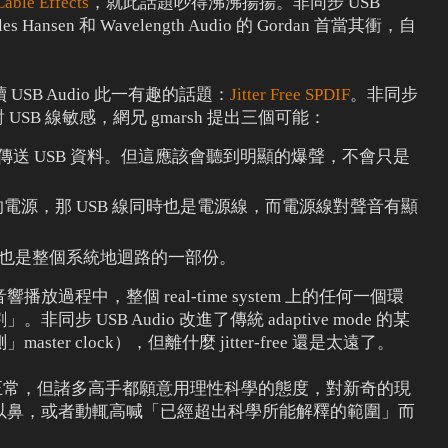
able Effects
，就此話題吵得沸沸揚揚。非同步 USB
es Hansen 和 Wavelength Audio 的 Gordan 首當其衝，自
SB Audio 此一有趣的話題：
Jitter Free SPDIF
。非同步
對 USB 線敏感，網兄 gmarsh 提出三個可能：
送 USB 資料。但這應該會聽到明顯的爆聲，不會只是
送來的電源，那 USB 線同時也是電源線，而電源線對聲音有顯
，也是整個系統地迴路的一部份。
過程中，整個 real-time system 上的任何一個環
步 USB Audio 改進了傳統 adaptive mode 的某
er clock），但離什麼 jitter-free 還是太遠了。
式不太正常，但諸多高手都願意用理性科學的態度，對新奇的現
以鼻，或者動輒高喊「已經超出科學所能解釋的範圍」而
。