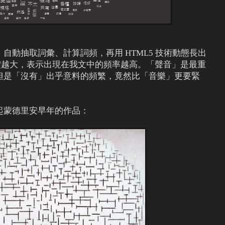
自動抽取詞彙、計算詞頻，再用 HTML5 技術動態長出
雲中字體越大，表示出現在我文中的頻率越高。「聲音」是最重
但是「沒有」出乎意料的頻繁，竟然比「音樂」更要緊
起蒙德里安早年的作品：