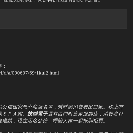
得：
url/d/a/090607/69/1kul2.html
動公佈四家黑心商店名單，幫呼籲消費者出口氣。榜上有
漾ＳＰＡ館、
技聯電子
還有西門町這家服飾店，消費者付
迫推銷，現在店名公佈，呼籲大家一起抵制拒買。