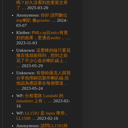
嗎？好久沒看到您更新文章
了 …
2025-03-20
Anonymous:
你好 請問數位
dsp喇叭 像genelec …
2024-
03-07
Kleiber:
PMLcap比mlcc有更
好的效果，更適合audio， …
2023-11-03
Unknown:
這麼棒的線只要花
幾百塊就能得到，想到之前
花了不少心血在喇叭線上，
…
2023-05-29
Unknown:
有個哈薩克人跟我
分享他用銅箔製作喇叭線,但
他認為應該要在每個聲道，
…
2023-05-24
WF:
分相電路 Lundahl 的
datasheet 上有， …
2023-02-
16
WF:
LL1592 是 input 專用，
LL1588 …
2023-02-16
Anonymous:
請問LL1592與