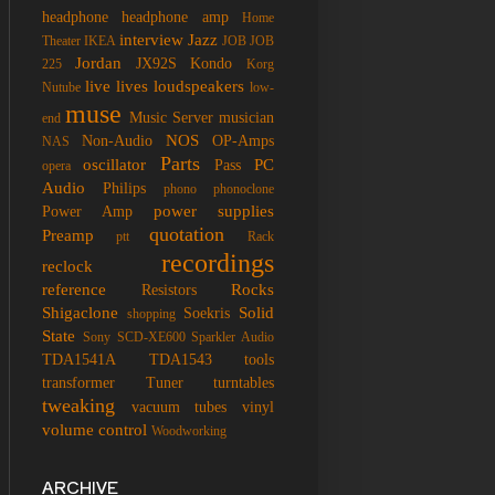
headphone
headphone amp
Home
interview
Jazz
Theater
IKEA
JOB
JOB
Jordan
JX92S
Kondo
225
Korg
live
lives
loudspeakers
Nutube
low-
muse
Music Server
musician
end
NOS
Non-Audio
OP-Amps
NAS
Parts
oscillator
PC
Pass
opera
Audio
Philips
phono
phonoclone
power supplies
Power Amp
quotation
Preamp
ptt
Rack
recordings
reclock
reference
Rocks
Resistors
Shigaclone
Solid
Soekris
shopping
State
Sony SCD-XE600
Sparkler Audio
TDA1541A
TDA1543
tools
transformer
Tuner
turntables
tweaking
vacuum tubes
vinyl
volume control
Woodworking
ARCHIVE