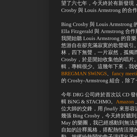
望了六七年，今天終於有新發現，
Crosby 與 Louis Armstro
Bing Crosby 與 Louis Ar
Ella Fitzgerald 與 Ar
我開始聽 Louis Armstron
悠游自在卻充滿寂寞的歌聲吸引
林，四下無聲，一片寂然，孤獨而恬談
Crosby，於是開始收集他的唱片。
輯，專輯很少。這幾年下來，我
BREGMAN SWiNGS
、
fancy meet
的 Crosby-Armstrong 組合
今年 DRG 公司終於首次以 CD 發
輯 BiNG & STACHMO。
Amazon
位大師的交鋒，用
finally
來形容
幾張 Bing Crosby，今天終於聽
May 的樂團，我已經感動到無法形
自如的詮釋風格，搭配熱情活潑的 
動，把繽紛熱鬧的曲子演繹出另