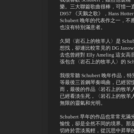
樂。三大聯篇歌曲很棒，可惜一
D957 《天鵝之歌》，Hans Hott
Schubert 晚年的代表作之
也沒有特別滿意者。
久聞〈岩石上的牧羊人〉是 Sch
想找，卻連比較常見的 DG Jano
去也曾經對 Elly Ameling 這
張包含〈岩石上的牧羊人〉的 Schub
我很常聽 Schubert 晚年作品，特
等最後三首鋼琴奏鳴曲，已經習慣 
而，最後的作品〈岩石上的牧羊人〉
已經看淡生死，〈岩石上的牧羊
無限的靈氣和光明。
Schubert 早年的作品也常
愉悅，卻是全然不同的境界。那
切終於雲淡風輕，從沉思中昇華的精