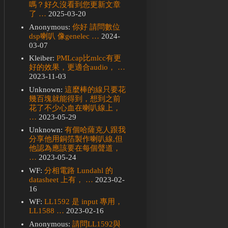
嗎？好久沒看到您更新文章
了 …
2025-03-20
Anonymous:
你好 請問數位
dsp喇叭 像genelec …
2024-
03-07
Kleiber:
PMLcap比mlcc有更
好的效果，更適合audio， …
2023-11-03
Unknown:
這麼棒的線只要花
幾百塊就能得到，想到之前
花了不少心血在喇叭線上，
…
2023-05-29
Unknown:
有個哈薩克人跟我
分享他用銅箔製作喇叭線,但
他認為應該要在每個聲道，
…
2023-05-24
WF:
分相電路 Lundahl 的
datasheet 上有， …
2023-02-
16
WF:
LL1592 是 input 專用，
LL1588 …
2023-02-16
Anonymous:
請問LL1592與