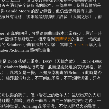
直沒有遇到完全征服我的版本。三部曲中，我最喜歡的是
er 與 Gerald Moore 的歷史錄音，但仍然覺得意有未盡，
一，不應該只有這樣。後來陸陸續續收了許多 《天鵝之歌》，卻
ubert 正真的絕唱，可惜這個曲目版本非常稀少，最近一時
witz 版也不易發現了。後來看到
鵬博學長
的推薦，想起過
女高音的 Schubert 小曲有深刻的印象，當即從
Amazon
購入這
ert/Schumann 藝術歌曲集。
別是 D956 弦樂五重奏、D957《天鵝之歌》、D958~D960
Schubert 晚年枯淡晦澀，兼而溫柔悠遠的表現風格。然
，風格又是一變。不知身染梅毒的 Schubert 此時是否
人〉純淨新清無比，不再糾結矛盾，不再煩悶沉鬱，只有
常充滿光明快樂的調子。但〈岩石上的牧羊人〉呈現出來的光明
是經歷了黑暗、經過一而再，再而三的衝突拉扯之後，一
神世界。Ameling 晶瑩清澈、不食人間煙火的聲音，