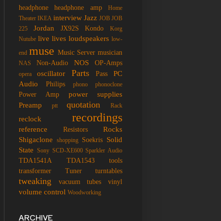
headphone
headphone amp
Home
interview
Jazz
Theater
IKEA
JOB
JOB
Jordan
JX92S
Kondo
225
Korg
live
lives
loudspeakers
Nutube
low-
muse
Music Server
musician
end
NOS
Non-Audio
OP-Amps
NAS
Parts
oscillator
PC
Pass
opera
Audio
Philips
phono
phonoclone
power supplies
Power Amp
quotation
Preamp
ptt
Rack
recordings
reclock
reference
Rocks
Resistors
Shigaclone
Solid
Soekris
shopping
State
Sony SCD-XE600
Sparkler Audio
TDA1541A
TDA1543
tools
transformer
Tuner
turntables
tweaking
vacuum tubes
vinyl
volume control
Woodworking
ARCHIVE