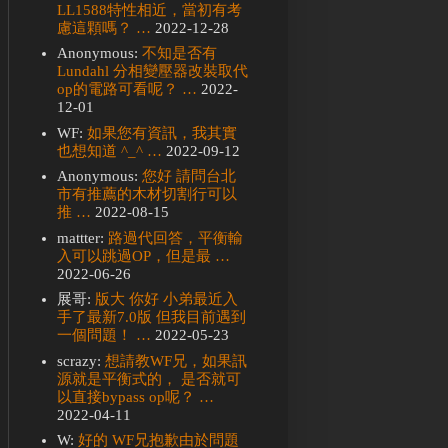
LL1588特性相近，當初有考
慮這顆嗎？ …
2022-12-28
Anonymous:
不知是否有
Lundahl 分相變壓器改裝取代
op的電路可看呢？ …
2022-
12-01
WF:
如果您有資訊，我其實
也想知道 ^_^ …
2022-09-12
Anonymous:
您好 請問台北
市有推薦的木材切割行可以
推 …
2022-08-15
mattter:
路過代回答，平衡輸
入可以跳過OP，但是最 …
2022-06-26
展哥:
版大 你好 小弟最近入
手了最新7.0版 但我目前遇到
一個問題！ …
2022-05-23
scrazy:
想請教WF兄，如果訊
源就是平衡式的， 是否就可
以直接bypass op呢？ …
2022-04-11
W:
好的 WF兄抱歉由於問題