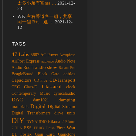
太多小弟有寄ma …
2021-12-
23
WF:
左右聲道各一組，共享
同一個 B+。 選 …
2021-12-
12
TAGS
47 Labs
5687
AC Power
Accuphase
AirPort Express
Audio Note
audience
audio show
Audio Room
Banana Pro
cables
BeagleBoard
Black Gate
Capacitors
CD-Transport
CD-Pro2
Classical
CEC
Class-D
clock
Contemporary Music
cynicalaudio
DAC
damping
dam1021
Digital
materials
Digital Stream
Digital Transformers
dirve units
DIY
Eikona 2
DYNAUDIO
Eikona
First Watt
ESS
2 TLA
FE103
Finish
B1
Fostex
Gain Card
Gainclone