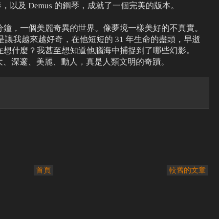
吹奏，以及 Demus 的鋼琴，成就了一個完美的版本。
分鐘，一個美麗奇異的世界。像夢境一樣美好的不真實。
品，總是讓我越來越好奇，在他短短的 31 年生命的盡頭，早逝
在想什麼？我甚至想知道他腦海中捕捉到了哪些幻影。
品，偉大、深邃、美麗、動人，真是人類文明的奇蹟。
首頁
較舊的文章