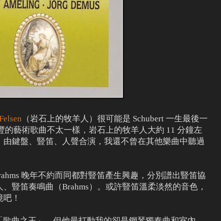
Felsen
（岩石上的牧羊人）很可能是 Schubert 一生最後一
創作最豐的藝術歌曲不太一樣，岩石上的牧羊人大約 11 分鐘左
，由鍵盤、豎笛、人聲合演，我還不曾在其他樂曲中聽過
rt、Brahms 晚年不約而同都對豎笛產生興趣，分別譜出豎笛協
羊人、豎笛奏鳴曲（Brahms）。或許豎笛溫柔淡然的音色，
境吧！
他號稱「歌曲之王」，但他最打動我的卻是鋼琴獨奏曲和室內