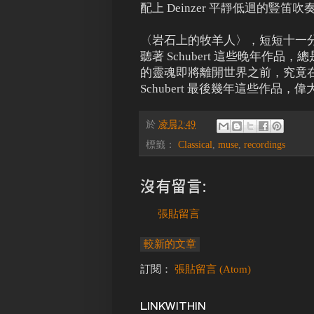
配上 Deinzer 平靜低迴的豎笛
〈岩石上的牧羊人〉，短短十一
聽著 Schubert 這些晚年作
的靈魂即將離開世界之前，究竟
Schubert 最後幾年這些作
於
凌晨2:49
標籤：
Classical
,
muse
,
recordings
沒有留言:
張貼留言
較新的文章
訂閱：
張貼留言 (Atom)
LINKWITHIN