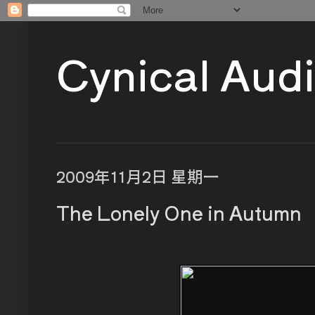
Cynical Aud
2009年11月2日 星期一
The Lonely One in Autumn