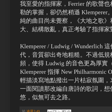
我至愛的指揮家，Ferrier 的歌聲也
勒的掌握，卻仍然稍遜 Klemper
純的曲目尚未覺察，《大地之歌》
大、結構散亂，真正考驗了指揮家
Klemperer / Ludwig / Wunderli
代，音質卻出奇地粗糙。不過低規
頻，使得 Ludwig 的音色更為厚
Klemperer 指揮 New Philharmo
輕描淡寫地點撥出一片枯寂氛圍，
一面閱讀那改編自唐詩的歌詞，想
悠，似無可去之路。
於
凌晨3:49