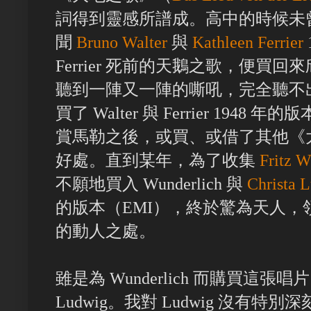
詞得到靈感所譜成。高中的時候未
聞
Bruno Walter
與
Kathleen Ferrier
Ferrier 死前的天鵝之歌，便買
聽到一陣又一陣的嘶吼，完全聽不
買了 Walter 與 Ferrier 19
賞馬勒之後，或買、或借了其他《
好處。直到某年，為了收集
Fritz W
不願地買入 Wunderlich 與
Christa 
的版本（EMI），終於驚為天人
的動人之處。
雖是為 Wunderlich 而購買這
Ludwig。我對 Ludwig 沒有