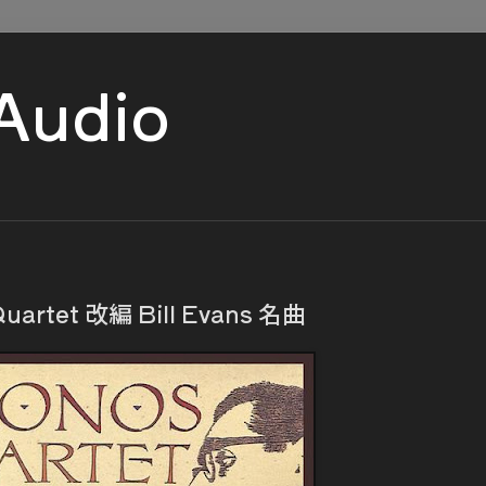
 Audio
rtet 改編 Bill Evans 名曲