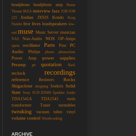
headphone
headphone amp
Home
interview
Jazz
Theater
IKEA
JOB
JOB
Jordan
JX92S
Kondo
225
Korg
live
lives
loudspeakers
Nutube
low-
muse
Music Server
musician
end
NOS
Non-Audio
OP-Amps
NAS
Parts
oscillator
PC
Pass
opera
Audio
Philips
phono
phonoclone
power supplies
Power Amp
quotation
Preamp
ptt
Rack
recordings
reclock
reference
Rocks
Resistors
Shigaclone
Solid
Soekris
shopping
State
Sony SCD-XE600
Sparkler Audio
TDA1541A
TDA1543
tools
transformer
Tuner
turntables
tweaking
vacuum tubes
vinyl
volume control
Woodworking
ARCHIVE