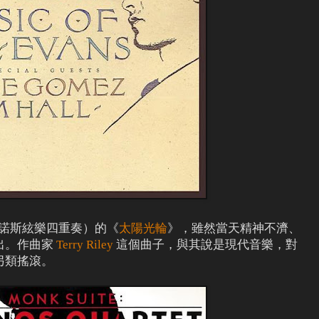
諾斯絃樂四重奏）的《
太陽光輪
》，雖然當天精神不濟、
出。作曲家
Terry Riley
這個曲子，與其說是現代音樂，對
另類搖滾。