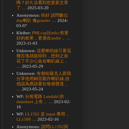
嗎？好久沒看到您更新文章
了 …
2025-03-20
Anonymous:
你好 請問數位
dsp喇叭 像genelec …
2024-
03-07
Kleiber:
PMLcap比mlcc有更
好的效果，更適合audio， …
2023-11-03
Unknown:
這麼棒的線只要花
幾百塊就能得到，想到之前
花了不少心血在喇叭線上，
…
2023-05-29
Unknown:
有個哈薩克人跟我
分享他用銅箔製作喇叭線,但
他認為應該要在每個聲道，
…
2023-05-24
WF:
分相電路 Lundahl 的
datasheet 上有， …
2023-02-
16
WF:
LL1592 是 input 專用，
LL1588 …
2023-02-16
Anonymous:
請問LL1592與