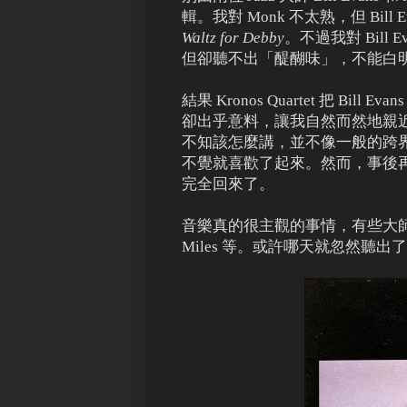
輯。我對 Monk 不太熟，但 Bi
Waltz for Debby
。不過我對 Bill E
但卻聽不出「醍醐味」，不能白明 Bi
結果 Kronos Quartet 把 B
卻出乎意料，讓我自然而然地親近了 Wa
不知該怎麼講，並不像一般的跨
不覺就喜歡了起來。然而，事後再拿出
完全回來了。
音樂真的很主觀的事情，有些大師我就是
Miles 等。或許哪天就忽然聽