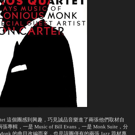
uartet 這個團感到興趣，巧見誠品音樂進了兩張他們取材自
一是 Music of Bill Evans，一是 Monk Suite，分
ns 和 Monk 的曲目改編而來，也是該團僅有的兩張 Jazz 題材專