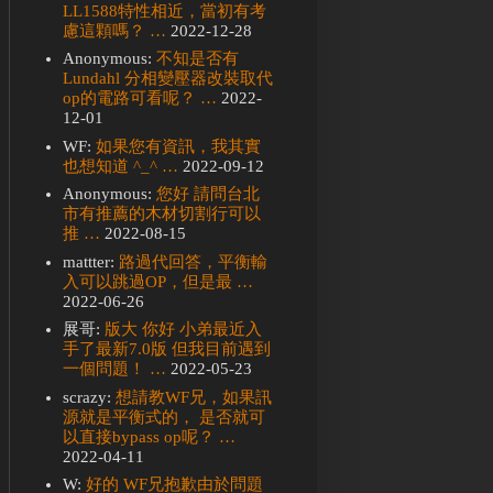
LL1588特性相近，當初有考
慮這顆嗎？ …
2022-12-28
Anonymous:
不知是否有
Lundahl 分相變壓器改裝取代
op的電路可看呢？ …
2022-
12-01
WF:
如果您有資訊，我其實
也想知道 ^_^ …
2022-09-12
Anonymous:
您好 請問台北
市有推薦的木材切割行可以
推 …
2022-08-15
mattter:
路過代回答，平衡輸
入可以跳過OP，但是最 …
2022-06-26
展哥:
版大 你好 小弟最近入
手了最新7.0版 但我目前遇到
一個問題！ …
2022-05-23
scrazy:
想請教WF兄，如果訊
源就是平衡式的， 是否就可
以直接bypass op呢？ …
2022-04-11
W:
好的 WF兄抱歉由於問題