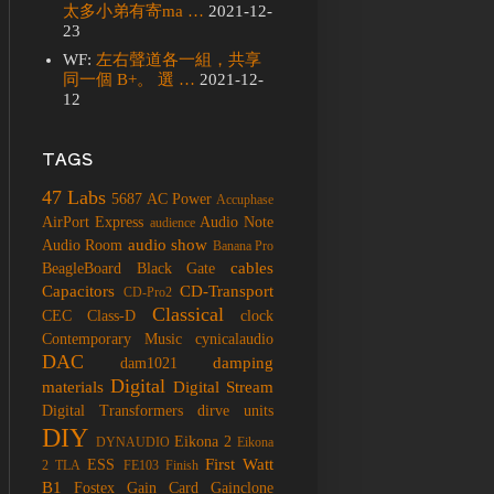
太多小弟有寄ma …
2021-12-
23
WF:
左右聲道各一組，共享
同一個 B+。 選 …
2021-12-
12
TAGS
47 Labs
5687
AC Power
Accuphase
AirPort Express
Audio Note
audience
audio show
Audio Room
Banana Pro
cables
BeagleBoard
Black Gate
Capacitors
CD-Transport
CD-Pro2
Classical
CEC
Class-D
clock
Contemporary Music
cynicalaudio
DAC
damping
dam1021
Digital
materials
Digital Stream
Digital Transformers
dirve units
DIY
Eikona 2
DYNAUDIO
Eikona
First Watt
ESS
2 TLA
FE103
Finish
B1
Fostex
Gain Card
Gainclone