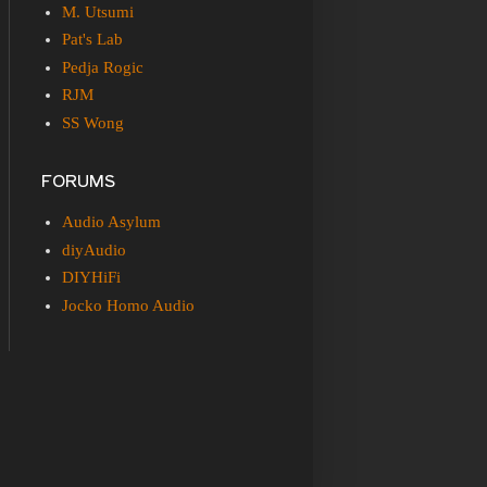
M. Utsumi
Pat's Lab
Pedja Rogic
RJM
SS Wong
FORUMS
Audio Asylum
diyAudio
DIYHiFi
Jocko Homo Audio