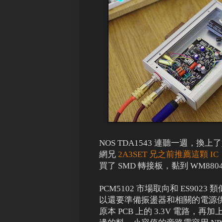
NOS TDA1543 連聽一週
網兄
2A3SET 兄之前推薦這顆 IC
買了 SMD 轉接板，黏到 WM8804
PCM5102 市場取向和 ES9023
以還要準備振盪器和相關的電源供
原本 PCB 上的 3.3V 電路，