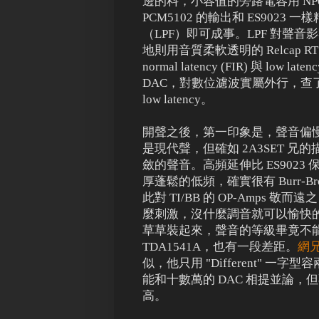
邊的料，小容值的旁路電容用 NP0 和
PCM5102 的輸出和 ES902
（LPF）即可成事。LPF 對聲音
地則用音質柔軟透明的 Relcap 
normal latency (FIR) 與 l
DAC，對數位濾波實屬外行，查
low latency。
開聲之後，第一印象是，聲音偏慢，不
是現代聲，但確如 2A3SET 兄的描
斂的聲音。高頻延伸比 ES902
厚蓬鬆的低頻，確實很有 Burr-Br
此對 TI/BB 的 OP-Amps 敬
麼刺激，沒什麼調音就可以愉快
草草裝起來，聲音的等級畢竟不能和
TDA1541A，也有一段差距。
網兄
似，他只用 "Different"
能和十數萬的 DAC 相提並論，但不
高。