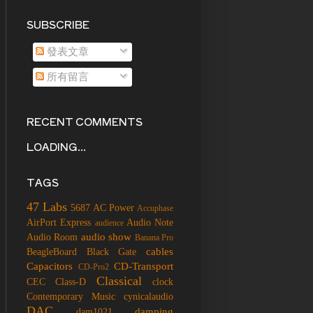
SUBSCRIBE
發表文章
所有留言
RECENT COMMENTS
LOADING...
TAGS
47 Labs
5687
AC Power
Accuphase
AirPort Express
Audio Note
audience
audio show
Audio Room
Banana Pro
cables
BeagleBoard
Black Gate
Capacitors
CD-Transport
CD-Pro2
Classical
CEC
Class-D
clock
Contemporary Music
cynicalaudio
DAC
damping
dam1021