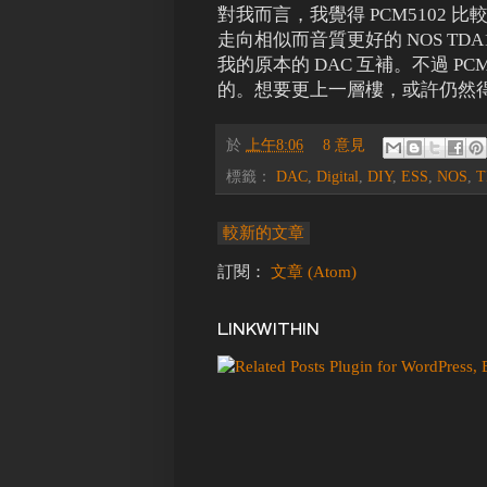
對我而言，我覺得 PCM5102
走向相似而音質更好的 NOS TDA
我的原本的 DAC 互補。不過 PC
的。想要更上一層樓，或許仍然得不畏艱難，
於
上午8:06
8 意見
標籤：
DAC
,
Digital
,
DIY
,
ESS
,
NOS
,
T
較新的文章
訂閱：
文章 (Atom)
LINKWITHIN