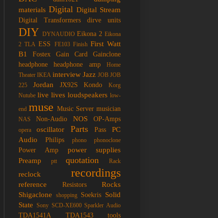
Digital
materials
Digital Stream
Digital Transformers
dirve units
DIY
Eikona 2
DYNAUDIO
Eikona
First Watt
ESS
2 TLA
FE103
Finish
B1
Fostex
Gain Card
Gainclone
headphone
headphone amp
Home
interview
Jazz
Theater
IKEA
JOB
JOB
Jordan
JX92S
Kondo
225
Korg
live
lives
loudspeakers
Nutube
low-
muse
Music Server
musician
end
NOS
Non-Audio
OP-Amps
NAS
Parts
oscillator
PC
Pass
opera
Audio
Philips
phono
phonoclone
power supplies
Power Amp
quotation
Preamp
ptt
Rack
recordings
reclock
reference
Rocks
Resistors
Shigaclone
Solid
Soekris
shopping
State
Sony SCD-XE600
Sparkler Audio
TDA1541A
TDA1543
tools