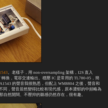
1543
。老樣子，用 non-oversampling 架構，I2S 直入
V 轉換，電容交連輸出。穩壓 IC 是常用的 TL780-05，簡
A1543 的聲音我很熟悉，但配上 WM8804 之後，聲音和
14 頗為不同，聲音居然變得比較有現代感，原本濃郁的中頻略為
S 那自然開闊、不壓抑的聽感仍然存在，很有趣。