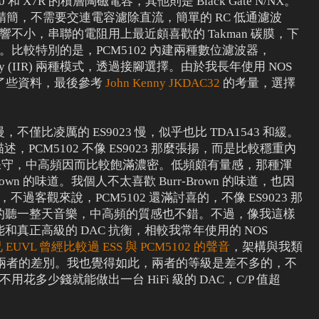
 X7R 的積層陶磁電容，其他則是 Black Gate N/NX。
3 一樣精簡，不需要交連電容濾除直流，簡單的 RC 低通濾波
影響不小，串聯的電阻用上最近頗喜歡的 Takman 碳膜，下
RT。比較特別的是，PCM5102 內建兩種數位濾波器，
ow latency (IIR) 兩種模式，透過接腳選擇。由於我長年使用 NOS
了些資料，最後參考
John Kenny JKDAC32
的考量，選擇
僅比凌厲的 ES9023 慢，似乎也比 TDA1543 和緩。
述，PCM5102 不像 ES9023 那麼張揚，而是比較穩重內
3 保守，中高頻因而比較飽滿濃密。低頻頗有量感，那種渾
own 的味道。我個人不太喜歡 Burr-Brown 的味道，也因
而遠之，不過客觀來說，PCM5102 還滿討喜的，不像 ES9023 那
的聽一整天音樂，中高頻的質感也不錯。不過，像我這樣
真正高級的 DAC 抗衡，相較我常年使用的 NOS
 EUVL 曾經比較過 ESS 與 PCM5102 的聲音
，架構與我類
 一字型容兩者的差別。我也覺得如此，兩者的等級是差不多的，不
用花多少錢就能做出一台 HiFi 級的 DAC，C/P 值超