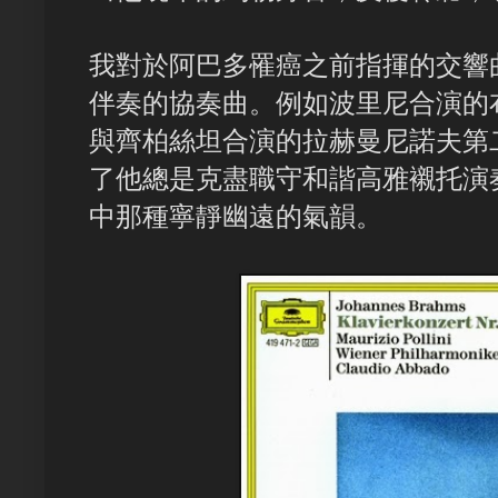
我對於阿巴多罹癌之前指揮的交響
伴奏的協奏曲。例如波里尼合演的
與齊柏絲坦合演的拉赫曼尼諾夫第
了他總是克盡職守和諧高雅襯托演
中那種寧靜幽遠的氣韻。