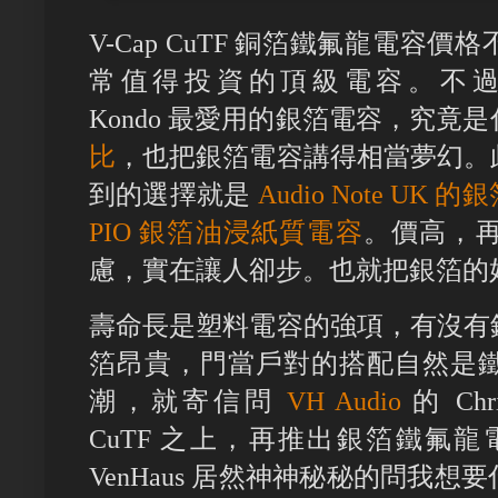
V-Cap CuTF 銅箔鐵氟龍電容
常值得投資的頂級電容。不過還是十
Kondo 最愛用的銀箔電容，究
比
，也把銀箔電容講得相當夢幻。
到的選擇就是
Audio Note UK
PIO 銀箔油浸紙質電容
。價高，
慮，實在讓人卻步。也就把銀箔的
壽命長是塑料電容的強項，有沒有
箔昂貴，門當戶對的搭配自然是
潮，就寄信問
VH Audio
的 Ch
CuTF 之上，再推出銀箔鐵氟龍電容 
VenHaus 居然神神秘秘的問我