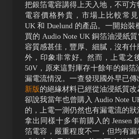
把銀箔電容講得上天入地，不可方
電容價格矜貴，市場上比較常見的選擇
UK 和 Duelund 的產品。一
買的 Audio Note UK 銅箔油
容質感甚佳，豐厚、細膩，沒有什
外，印象非常好。然而，上電之後
50V，原來這對庫存十餘年的銅
漏電流情況。一查發現國外早已傳
新版
的絕緣材料已經從油浸紙質改
卻說我當年也曾購入 Audio Not
的，上電一測仍然也有漏電流的狀
拿出同樣十多年前購入的 Jensen 銅
箔電容，嚴重程度不一，但均有漏