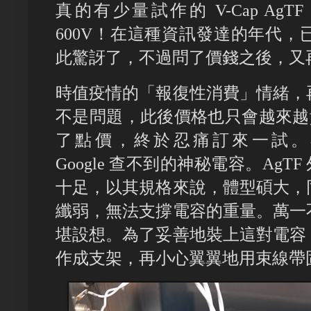
真的有少量試作的 V-Cap AgTF
600V！在這種資訊發達的年代
此驚訝了，不過問了價錢之後，又
時值疫情的「報復性消費」情緒，
不是問題，此後價格也只會越來越貴，
了點價，終於忍痛訂來一試。
Google 查不到的神秘電容。AgTF
十足，以其規格來說，體型碩大，
纖弱，無法支撐電容的重量。萬一
堪設想。為了妥善地裝上這對電容
作成支架，再小心翼翼地用束線帶