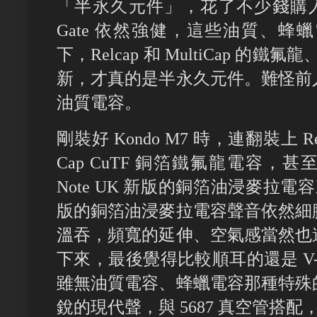
「半永久元件」，花了不少錢購入，
Gate 依然強健，這些油質、
下，Relcap 和 MultiCap 的
新，才真的是半永久元件。難怪前
油質電容。
剛裝好 Kondo M7 時，連翻裝上 Relc
Cap CuTF 銅箔鐵氟龍電容，甚
Note UK 新版的銅箔油浸麥拉電容來試
版的銅箔油浸麥拉電容聲音依然細
溫吞，頻寬的延伸、空氣感當然也
下來，最後覺得比較順耳的還是 V-C
雖無油質電容、蜂蠟電容那種特殊
銳的現代聲，與 5687 真空管搭