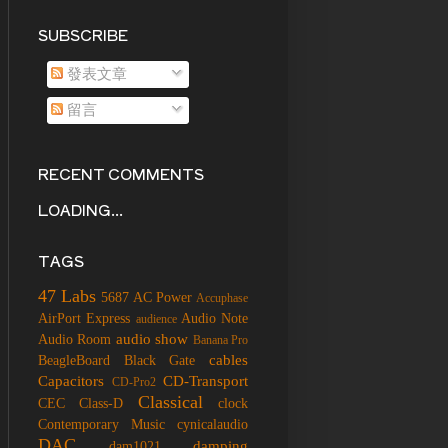
SUBSCRIBE
發表文章
留言
RECENT COMMENTS
LOADING...
TAGS
47 Labs
5687
AC Power
Accuphase
AirPort Express
Audio Note
audience
audio show
Audio Room
Banana Pro
cables
BeagleBoard
Black Gate
Capacitors
CD-Transport
CD-Pro2
Classical
CEC
Class-D
clock
Contemporary Music
cynicalaudio
DAC
damping
dam1021