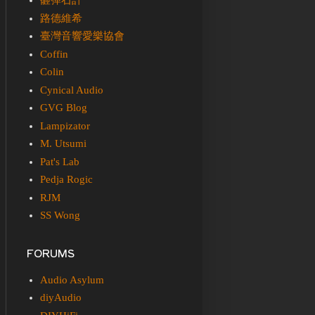
砸彈石計
路德維希
臺灣音響愛樂協會
Coffin
Colin
Cynical Audio
GVG Blog
Lampizator
M. Utsumi
Pat's Lab
Pedja Rogic
RJM
SS Wong
FORUMS
Audio Asylum
diyAudio