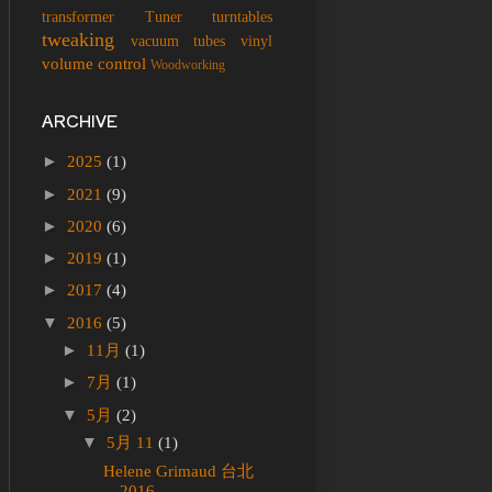
transformer
Tuner
turntables
tweaking
vacuum tubes
vinyl
volume control
Woodworking
ARCHIVE
►
2025
(1)
►
2021
(9)
►
2020
(6)
►
2019
(1)
►
2017
(4)
▼
2016
(5)
►
11月
(1)
►
7月
(1)
▼
5月
(2)
▼
5月 11
(1)
Helene Grimaud 台北
2016