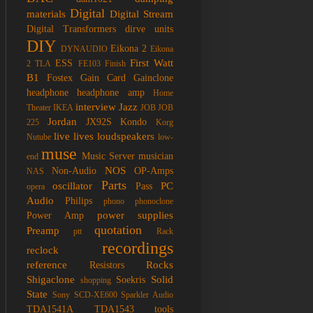
Digital
materials
Digital Stream
Digital Transformers
dirve units
DIY
Eikona 2
DYNAUDIO
Eikona
First Watt
ESS
2 TLA
FE103
Finish
B1
Fostex
Gain Card
Gainclone
headphone
headphone amp
Home
interview
Jazz
Theater
IKEA
JOB
JOB
Jordan
JX92S
Kondo
225
Korg
live
lives
loudspeakers
Nutube
low-
muse
Music Server
musician
end
NOS
Non-Audio
OP-Amps
NAS
Parts
oscillator
PC
Pass
opera
Audio
Philips
phono
phonoclone
power supplies
Power Amp
quotation
Preamp
ptt
Rack
recordings
reclock
reference
Rocks
Resistors
Shigaclone
Solid
Soekris
shopping
State
Sony SCD-XE600
Sparkler Audio
TDA1541A
TDA1543
tools