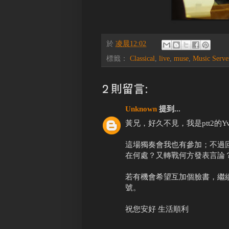
於
凌晨12:02
標籤：
Classical
,
live
,
muse
,
Music Serve
2 則留言:
Unknown
提到...
黃兄，好久不見，我是ptt2的
這場獨奏會我也有參加；不過
在何處？又轉戰何方發表言論
若有機會希望互加個臉書，繼續
號。
祝您安好 生活順利