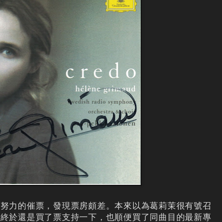
司努力的催票，發現票房頗差。本來以為葛莉茉很有號召
，終於還是買了票支持一下，也順便買了同曲目的最新專