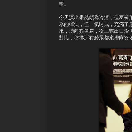
輯。
今天演出果然頗為冷清，但葛莉
琢的彈法，但一氣呵成，充滿了
來，湧向簽名處，從三號出口沿
對比，彷彿所有聽眾都來排隊簽