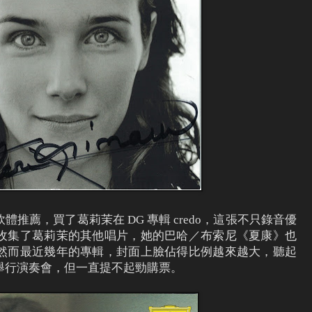
d 的軟體推薦，買了葛莉茉在 DG 專輯 credo，這張不只錄音優
收集了葛莉茉的其他唱片，她的巴哈／布索尼《夏康》也
然而最近幾年的專輯，封面上臉佔得比例越來越大，聽起
舉行演奏會，但一直提不起勁購票。