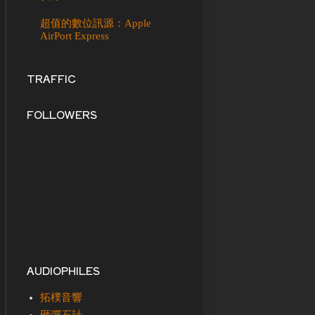
超值的數位訊源：Apple
AirPort Express
TRAFFIC
FOLLOWERS
AUDIOPHILES
拓樸音響