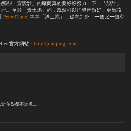
內那些「賣設計」的廠商真的要好好努力一下，「設計」
而已。至於「賣土炮」的，既然可以把聲音做好，更應該
看
Peter Daniel
等等「洋土炮」，從內到外，一個比一個有
teller 官方網站：
http://joonjung.com/
依點都不馬虎....