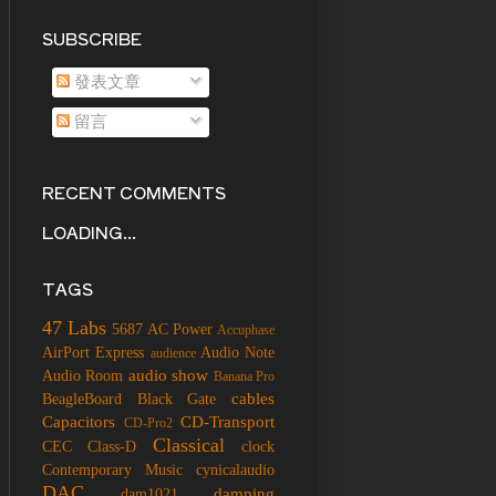
SUBSCRIBE
發表文章
留言
RECENT COMMENTS
LOADING...
TAGS
47 Labs
5687
AC Power
Accuphase
AirPort Express
Audio Note
audience
audio show
Audio Room
Banana Pro
cables
BeagleBoard
Black Gate
Capacitors
CD-Transport
CD-Pro2
Classical
CEC
Class-D
clock
Contemporary Music
cynicalaudio
DAC
damping
dam1021