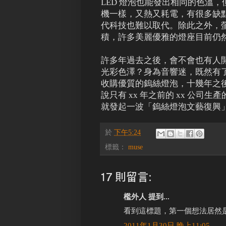
LED 燈泡也能發出相同的色溫
機一樣，又熱又耗電，有很多缺
代科技也難以取代。除此之外，螢
積，許多美麗優雅的燈座目前仍
許多年過去之後，會不會也有人
光彩色澤？身為音響迷，既然有
收購優質的鎢絲燈泡，十幾年之後
說只有 xx 年之前的 xx 公
就發起一波「鎢絲燈泡文藝復興
於
下午5:24
標籤：
muse
17 則留言:
檻外人 提到...
看到這標題，第一個想法居然是以為玩P
2011年1月30日 晚上11:05