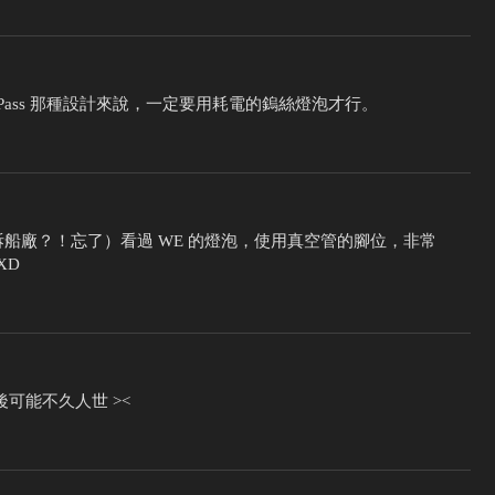
Pass 那種設計來說，一定要用耗電的鎢絲燈泡才行。
灣的拆船廠？！忘了）看過 WE 的燈泡，使用真空管的腳位，非常
XD
年後可能不久人世 ><