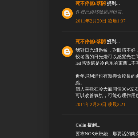
死不停低b落閤
提到...
作者已經移除這則留言。
2011年2月20日 凌晨1:07
死不停低b落閤
提到...
我對日光燈過敏，對眼睛不好
較老舊的日光燈可以感覺光在閃
led感覺還是冷色系的東西...不
近年飛利浦也有新壽命較長的
點。
個人喜歡在冷天氣開個30w左
可以改善氣氛，可能心理作用也有
2011年2月20日 凌晨2:21
Colin 提到...
要靠NOS來賺錢，那要活的夠