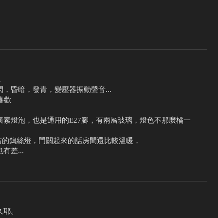
，
，昏暗，發青，變壓器振動聲音...
喜歡
鹵素燈泡，也是通用的E27腳，有兩層玻璃，燈色不那麼橘一
右的鎢絲燈，門關起來的話房間還比較溫暖，
差...
久耶。