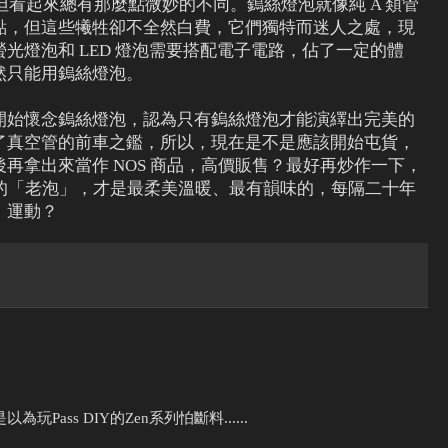
，但看起來總有那麼點微妙的不同。鎢絲燈泡就像純 A 類管
點，但這些犧牲卻不全然白費，它們獨特而迷人之處，現
光燈泡和 LED 燈泡需要搭配電子電路，佔了一定的體
然只能用鎢絲燈泡。
開始懷念鎢絲燈泡，認為只有鎢絲燈泡才能演繹出完美的
了真空管的前車之鑑，所以，現在是不是應該開始屯貨，
再拿出來當作 NOS 商品，高價販售？最好再炒作一下，
司生產的「老泡」，才是最柔美溫暖、最有韻味的，每隔二十年
」運動？
ass DIY的Zen系列怕斷料......