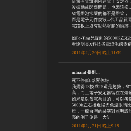
雖然省電燈泡內建電子安定器
沒振動或閃爍問題，也因這樣..
省電燈泡常壞的都不是燈管，
而是電子元件燒毀...代工品
電路板上還有點熱溶膠的痕跡..
如Po-Ting兄提到的500
看說明長X科技省電燈泡感覺還不
2011年2月20日 晚上11:39
mlnaml 提到...
死不停低b落閤你好
我覺得T8換成T5還是趨勢，
高，而且電子安定器留在在燈
如果是以省電為目的，可以考
5000k左右接近陽光色溫眼
燈，一般台灣的裝潢對照明設
亮的例子倒是一大缸
2011年2月21日 晚上9:19