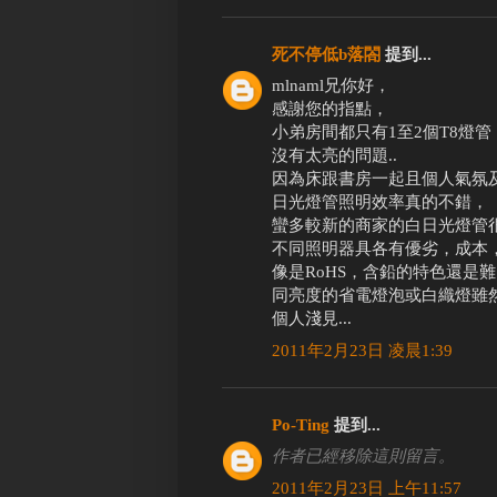
死不停低b落閤
提到...
mlnaml兄你好，
感謝您的指點，
小弟房間都只有1至2個T8燈管
沒有太亮的問題..
因為床跟書房一起且個人氣氛及
日光燈管照明效率真的不錯，
蠻多較新的商家的白日光燈管很亮
不同照明器具各有優劣，成本
像是RoHS，含鉛的特色還是
同亮度的省電燈泡或白織燈雖
個人淺見...
2011年2月23日 凌晨1:39
Po-Ting
提到...
作者已經移除這則留言。
2011年2月23日 上午11:57