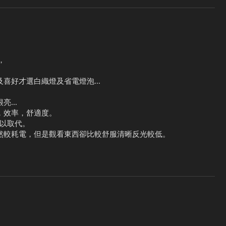
，
喜好才選白織燈及省電燈泡...
...
，效率，舒適度。
難以取代。
然較耗電，但是觀看東西卻比較舒服清晰反光較低。