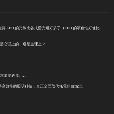
 LED 的光線比各式螢光燈好多了（LED 的演色性好像比
呢？是心理上的，還是生理上？
久，本還要夠厚……
時高效能的照明科技，真正全面取代耗電的白熾燈。