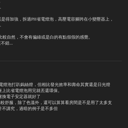
，
.
質還是得加強，拆過PH省電燈泡，高壓電容腳跨在小變壓器上，
.
0K左右比較自然，不會有偏綠或是白的有點假假的感覺。
錯...
省電燈泡打趴鎢絲燈，但相比發光效率和壽命其實還是日光燈
座上比省電燈泡用完就丟還環保。
慮換電子安定器就好了
睛比較舒服，除了色溫外，還可以算算看房間是不是用了太多支
計不講究，過暗的例子是不多但