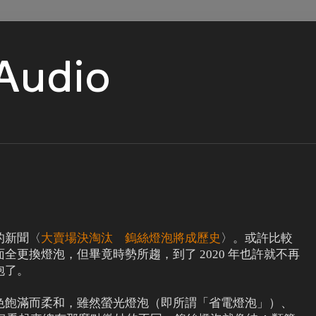
 Audio
的新聞〈
大賣場決淘汰 鎢絲燈泡將成歷史
〉。或許比較
全更換燈泡，但畢竟時勢所趨，到了 2020 年也許就不再
泡了。
色飽滿而柔和，雖然螢光燈泡（即所謂「省電燈泡」）、