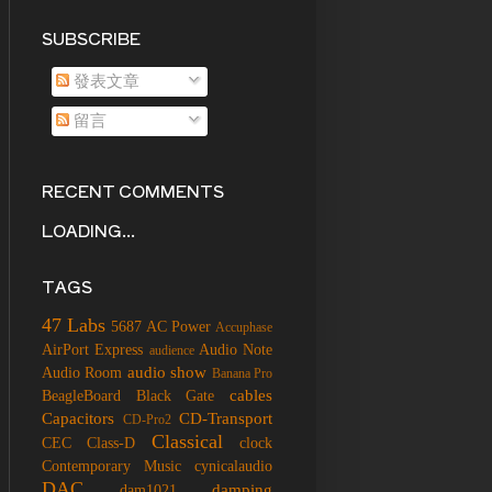
SUBSCRIBE
發表文章
留言
RECENT COMMENTS
LOADING...
TAGS
47 Labs
5687
AC Power
Accuphase
AirPort Express
Audio Note
audience
audio show
Audio Room
Banana Pro
cables
BeagleBoard
Black Gate
Capacitors
CD-Transport
CD-Pro2
Classical
CEC
Class-D
clock
Contemporary Music
cynicalaudio
DAC
damping
dam1021