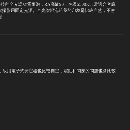
技的全光譜省電燈泡，RA高於90，色溫5500K非常適合客廳
當攝影用固定光源。全光譜燈泡給我的印象是比較自然，不會
覺。
外，改用電子式安定器也比較穩定，震動和閃爍的問題也會比較