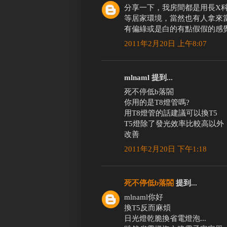
分享一下，我房間都是用長X科
等居家環境，當然也有人拿來
有偏綠或是白的有點假假的感
2011年2月20日 上午8:07
mlnaml 提到...
死不停低b落閤
你用的是T8燈管嗎?
用T8燈管的話建議可以換T5
T5燈除了發光效率比較高以
改善
2011年2月20日 下午1:18
死不停低b落閤
提到...
mlnaml你好
換T5反而麻煩
日光燈乾脆換省電燈泡...