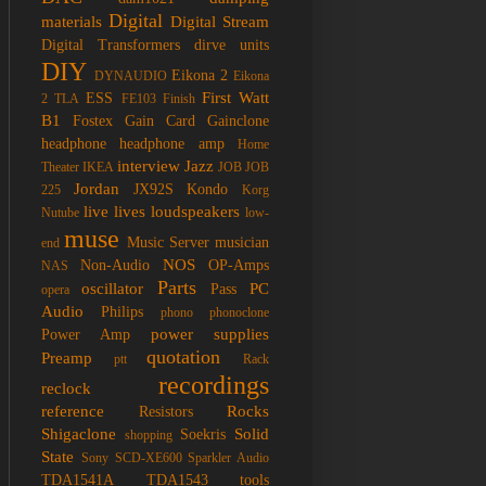
Digital
materials
Digital Stream
Digital Transformers
dirve units
DIY
Eikona 2
DYNAUDIO
Eikona
First Watt
ESS
2 TLA
FE103
Finish
B1
Fostex
Gain Card
Gainclone
headphone
headphone amp
Home
interview
Jazz
Theater
IKEA
JOB
JOB
Jordan
JX92S
Kondo
225
Korg
live
lives
loudspeakers
Nutube
low-
muse
Music Server
musician
end
NOS
Non-Audio
OP-Amps
NAS
Parts
oscillator
PC
Pass
opera
Audio
Philips
phono
phonoclone
power supplies
Power Amp
quotation
Preamp
ptt
Rack
recordings
reclock
reference
Rocks
Resistors
Shigaclone
Solid
Soekris
shopping
State
Sony SCD-XE600
Sparkler Audio
TDA1541A
TDA1543
tools