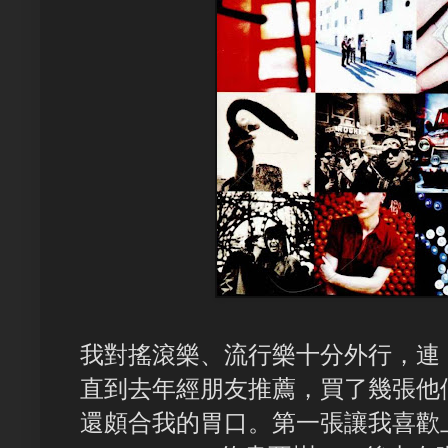
我對搖滾樂、流行樂十分外行，連
直到去年經朋友推薦，買了幾張他
還頗合我的胃口。第一張讓我喜歡