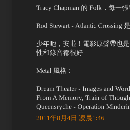
Tracy Chapman 的 Folk
Rod Stewart - Atlantic Cr
少年吔，安啦！電影原聲帶也是
性和錄音都很好
Metal 風格：
Dream Theater - Images and Words
From A Memory, Train of Though
Queensryche - Operation Mindcri
2011年8月4日 凌晨1:46