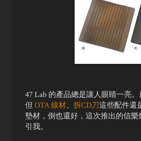
47 Lab 的產品總是讓人眼睛一
但
OTA 線材
、
拆CD刀
這些配件還
墊材，倒也還好，這次推出的信樂燒（S
引我。