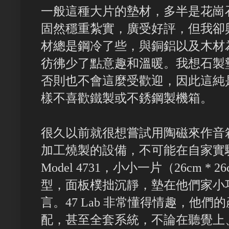
一般這種大片的墊材，多半是花崗
固然穩重紮實，廣受好評，但我卻
材總是鋼冷了些，與銅鋁以及木材
彷彿少了點意趣和溫暖。我想石製
否則也不會這麼受歡迎，因此這純
樣不喜歡鐵製或不銹鋼製機箱。
很久以前就很想嘗試用陶磁來作音
加工燒製的設備，不可能在自家實驗。
Model 4731，小小一片（26cm * 
型，面板樸拙沉靜，墊在他們家小
言。47 Lab 非常懂得情趣，他
配，甚至全套系統，不論在聽覺上